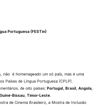
íngua Portuguesa (FESTin)
nos, não é homenageado um só país, mas é uma
s Países de Língua Portuguesa (CPLP).
umentários. de oito países:
Portugal
,
Brasil
,
Angola
,
Guiné-Bissau
,
Timor-Leste
.
tra de Cinema Brasileiro, a Mostra de Inclusão