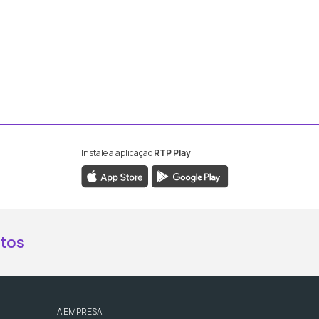
Instale a aplicação
RTP Play
book da RTP Antena 2
nstagram da RTP Antena 2
ao YouTube da RTP Antena 2
er ao X da RTP Antena 2
tos
A EMPRESA