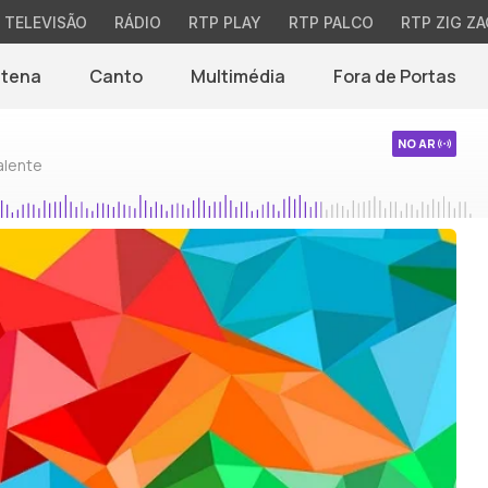
TELEVISÃO
RÁDIO
RTP PLAY
RTP PALCO
RTP ZIG ZA
ntena
Canto
Multimédia
Fora de Portas
NO AR
alente