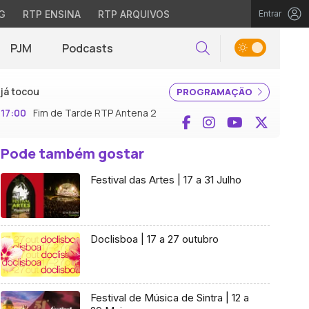
G
RTP ENSINA
RTP ARQUIVOS
Entrar
PJM
Podcasts
Pesquisar
já tocou
PROGRAMAÇÃO
17:00
Fim de Tarde RTP Antena 2
Facebook
Instagram
YouTube
X (Twi
Pode também gostar
Festival das Artes | 17 a 31 Julho
Doclisboa | 17 a 27 outubro
Festival de Música de Sintra | 12 a