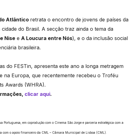
do Atlântico
retrata o encontro de jovens de países da
idade do Brasil. A secção traz ainda o tema da
e Nise
e
A Loucura entre Nós
), e o da inclusão social
ciária brasileira.
gas do FESTin, apresenta este ano a longa metragem
il e na Europa, que recentemente recebeu o Troféu
hts Awards (WHRA).
formações,
clicar aqui
.
ua Portuguesa, em
coprodução com o Cinema São Jorge e parceria estratégica com a
ta com o apoio financeiro da CML – Câmara
Municipal de Lisboa (CML).