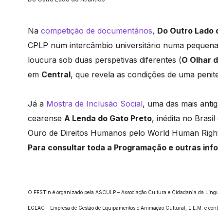
Na
competição de documentários
,
Do Outro Lado 
CPLP num intercâmbio universitário numa pequena c
loucura sob duas perspetivas diferentes (
O Olhar d
em
Central
, que revela as condições de uma peniten
Já a
Mostra de Inclusão Social
, uma das mais anti
cearense
A Lenda do Gato Preto
, inédita no Bras
Ouro de Direitos Humanos pelo World Human Rig
Para consultar toda a Programação e outras in
O FESTin é organizado pela ASCULP – Associação Cultura e Cidadania da Líng
EGEAC – Empresa de Gestão
de Equipamentos e Animação Cultural, E.E.M. e con