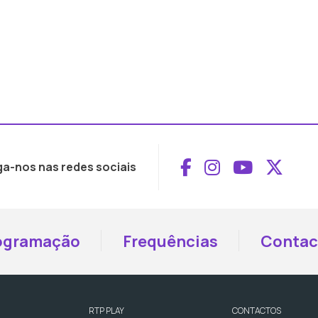
Aceder ao Face
Aceder ao I
Aceder 
Aced
ga-nos nas redes sociais
ogramação
Frequências
Contac
RTP PLAY
CONTACTOS