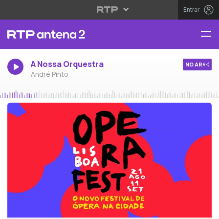
Entrar
A Nossa Orquestra
NO AR
André Pinto