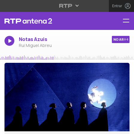
Entrar
Notas Azuis
NO AR
Rui Miguel Abreu