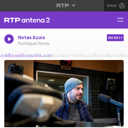
Entrar
Notas Azuis
NO AR
Rui Miguel Abreu