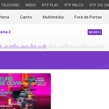
TELEVISÃO
RÁDIO
RTP PLAY
RTP PALCO
RTP ZIG ZA
ntena
Canto
Multimédia
Fora de Portas
tena 2
NO AR