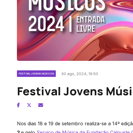
30 ago, 2024, 19:50
FESTIVAL JOVENS MÚSICOS
Festival Jovens Músi
Nos dias 18 e 19 de setembro realiza-se a 14ª edi
2
e pelo
Serviço de Música da Fundação Calouste 