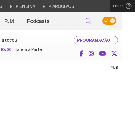
G
RTP ENSINA
RTP ARQUIVOS
Entrar
PJM
Podcasts
Pesquisar
já tocou
PROGRAMAÇÃO
16:00
Banda à Parte
Facebook
Instagram
YouTube
X (Twi
PUB