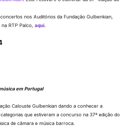
4 concertos nos Auditórios da Fundação Gulbenkian,
ne na RTP Palco,
aqui
.
4
 música em Portugal
ndação Calouste Gulbenkian dando a conhecer a
s categorias que estiveram a concurso na 37ª edição do
úsica de câmara e música barroca.