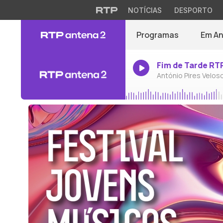
NOTÍCIAS
DESPORTO
Programas
Em A
Fim de Tarde RT
António Pires Velos