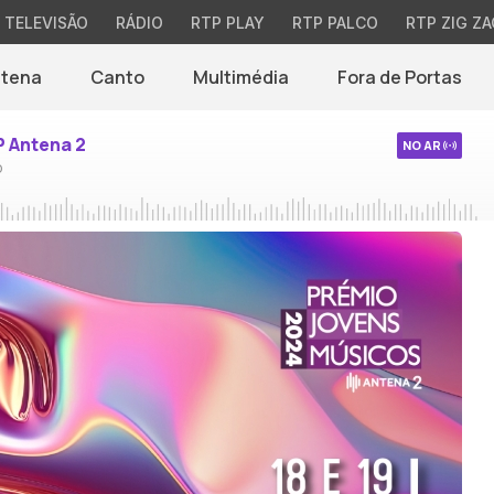
TELEVISÃO
RÁDIO
RTP PLAY
RTP PALCO
RTP ZIG ZA
ntena
Canto
Multimédia
Fora de Portas
P Antena 2
NO AR
o