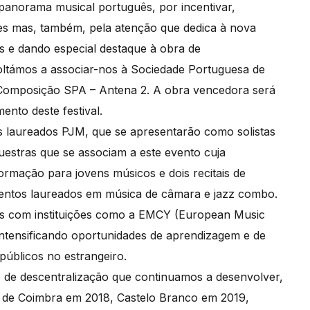
 panorama musical português, por incentivar,
es mas, também, pela atenção que dedica à nova
 e dando especial destaque à obra de
oltámos a associar-nos à Sociedade Portuguesa de
e Composição SPA – Antena 2. A obra vencedora será
nto deste festival.
s laureados PJM, que se apresentarão como solistas
estras que se associam a este evento cuja
ormação para jovens músicos e dois recitais de
entos laureados em música de câmara e jazz combo.
os com instituições como a EMCY (European Music
 intensificando oportunidades de aprendizagem e de
úblicos no estrangeiro.
de descentralização que continuamos a desenvolver,
is de Coimbra em 2018, Castelo Branco em 2019,