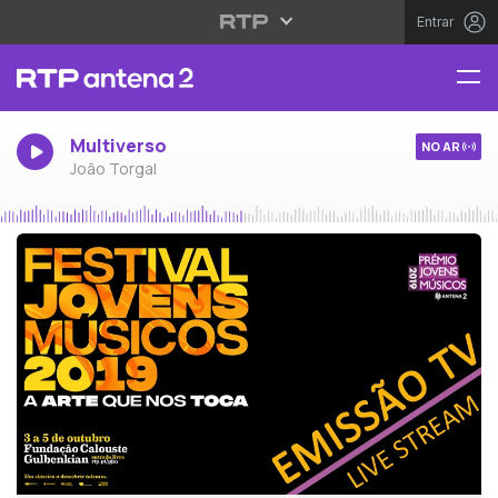
Entrar
Multiverso
NO AR
João Torgal