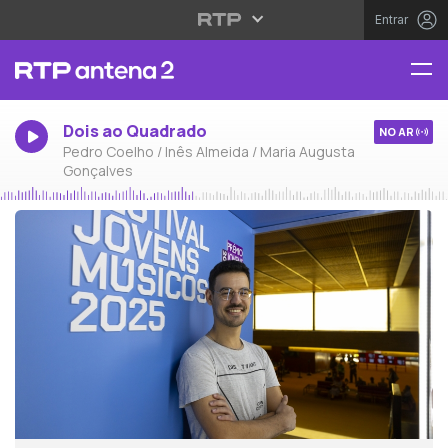
Entrar
Dois ao Quadrado
NO AR
Pedro Coelho / Inês Almeida / Maria Augusta
Gonçalves