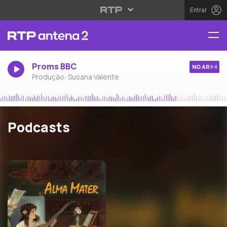
Entrar
Proms BBC
NO AR
Produção: Susana Valente
Podcasts