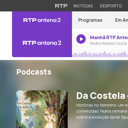
NOTÍCIAS
DESPORTO
Programas
Em A
Manhã RTP Ante
Pedro Rafael Costa
Podcasts
Da Costela
Histórias no feminino. Um
conhecidas. Numa semana p
sobre a evolução da lei (q