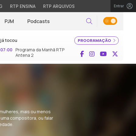
G
RTP ENSINA
RTP ARQUIVOS
Entrar
PJM
Podcasts
Pesquisar
já tocou
PROGRAMAÇÃO
07:00
Programa da Manhã RTP
Facebook
Instagram
YouTube
X (Twi
Antena 2
 mulheres, mais ou menos
 uma compositora, ou falar
iedade.