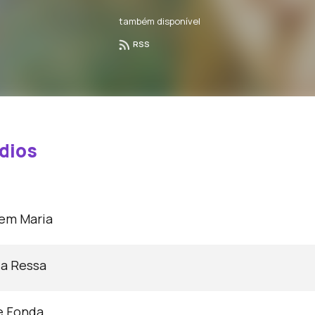
também disponível
RSS
dios
gem Maria
ia Ressa
e Fonda