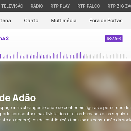
TELEVISÃO
RÁDIO
RTP PLAY
RTP PALCO
RTP ZIG ZA
ntena
Canto
Multimédia
Fora de Portas
na 2
NO AR
 de Adão
 espaço mais abrangente onde se conhecem figuras e percursos de
ode apresentar uma ativista dos direitos humanos e, na seguinte,
uanto ao género), ou da contribuição feminina na construção da soc