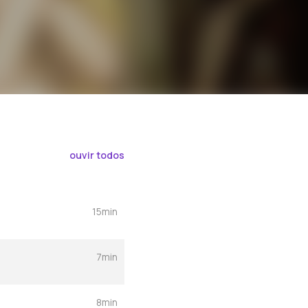
ouvir todos
15min
7min
8min