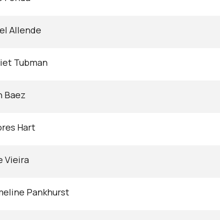
el Allende
riet Tubman
n Baez
res Hart
e Vieira
eline Pankhurst