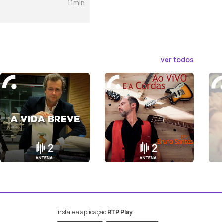
11min
ver todos
Instale a aplicação
RTP Play
book da RTP Antena 2
nstagram da RTP Antena 2
ao YouTube da RTP Antena 2
er ao X da RTP Antena 2