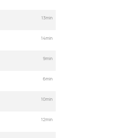
13min
14min
9min
6min
10min
12min