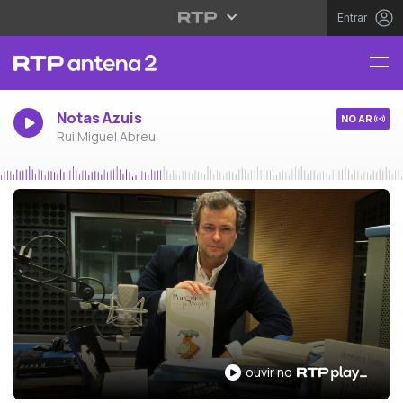
Entrar
Notas Azuis
NO AR
Rui Miguel Abreu
ouvir no RTP Play
ouvir no