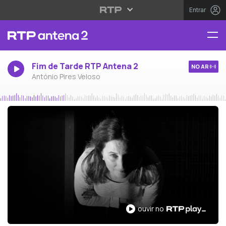
Entrar
Fim de Tarde RTP Antena 2
NO AR
António Pires Veloso
ouvir no RTP Play
ouvir no