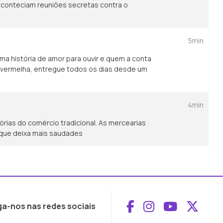
 aconteciam reuniões secretas contra o
5min
ma história de amor para ouvir e quem a conta
sa vermelha, entregue todos os dias desde um
4min
rias do comércio tradicional. As mercearias
 que deixa mais saudades
Aceder ao Face
Aceder ao I
Aceder 
Aced
ga-nos nas redes sociais