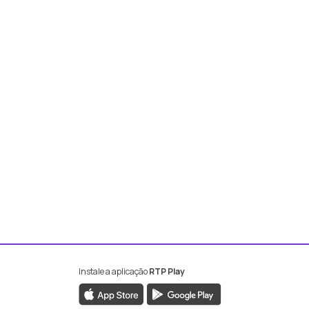
Instale a aplicação
RTP Play
book da RTP Antena 2
nstagram da RTP Antena 2
ao YouTube da RTP Antena 2
er ao X da RTP Antena 2