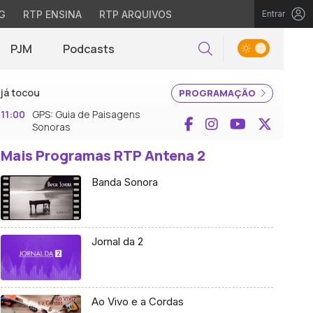
G
RTP ENSINA
RTP ARQUIVOS
Entrar
PJM
Podcasts
Pesquisar
já tocou
PROGRAMAÇÃO
11:00
GPS: Guia de Paisagens
Facebook
Instagram
YouTube
X (Twi
Sonoras
Mais Programas RTP Antena 2
Banda Sonora
Jornal da 2
Ao Vivo e a Cordas