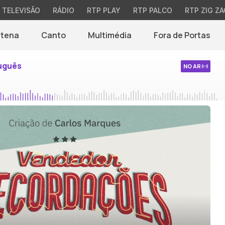
TELEVISÃO
RÁDIO
RTP PLAY
RTP PALCO
RTP ZIG ZA
ntena
Canto
Multimédia
Fora de Portas
uguês
NO AR