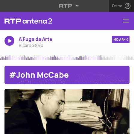
Entrar
A Fuga da Arte
NO AR
Ricardo Saló
#John McCabe