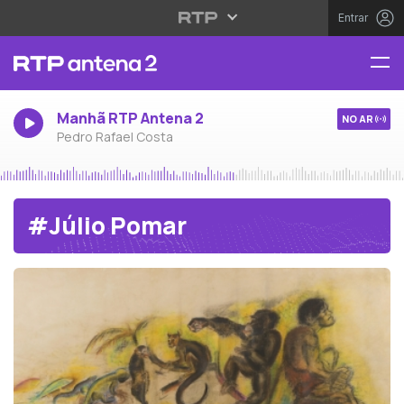
Entrar
Manhã RTP Antena 2
NO AR
Pedro Rafael Costa
#Júlio Pomar