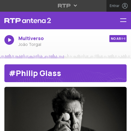
Entrar
Multiverso
NO AR
João Torgal
#Philip Glass