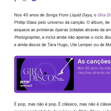
Nos 40 anos de
Songs From Liquid Days
, o
Gira D
Phillip Glass pelo universo da canção. O álbum, d
esquece as primeiras óperas (citadas através da an
Photographer
, e inclui ainda não apenas o ciclo
Boo
e ainda discos de Tara Hugo, Ute Lemper ou de Mar
As canções 
Nos 40 anos da edi
canções através da m
É pop, mas não é pop. É clássico, mas não é clás