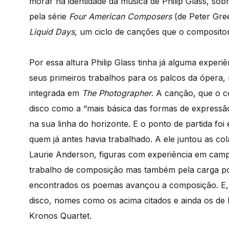
morar na identidade da música de Philip Glass, sobr
pela série
Four American Composers
(de Peter Gre
Liquid Days
, um ciclo de canções que o compositor
Por essa altura Philip Glass tinha já alguma experi
seus primeiros trabalhos para os palcos da óper
integrada em
The Photographer
. A canção, que o 
disco como a “mais básica das formas de expressã
na sua linha do horizonte. E o ponto de partida f
quem já antes havia trabalhado. A ele juntou as c
Laurie Anderson, figuras com experiência em cam
trabalho de composição mas também pela carga poé
encontrados os poemas avançou a composição. E,
disco, nomes como os acima citados e ainda os de
Kronos Quartet.