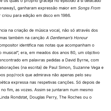
e os quais o próprio graceja no episódio a si dedicado
enaway), ganharam expressão maior em
Songs From
 criou para edição em disco em 1986.
ência na criação de música vocal, não só através dos
a, mas também na canção
A Gentleman’s Honour
compositor identifica nas notas que acompanham o
o musical”, era, em meados dos anos 80, um objctivo
oi encontrado em palavras pedidas a David Byrne, com
olaborações (na escrita) de Paul Simon, Suzanne Vega e
pos pop/rock que admirava não apenas pelo seu
tica expressa nas respetivas canções. Só depois de
 no fim, as vozes. Assim se juntaram num mesmo
 Linda Rondstat, Douglas Perry, The Roches ou o