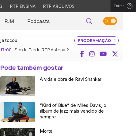
G
RTP ENSINA
RTP ARQUIVOS
Entrar
PJM
Podcasts
Pesquisar
já tocou
PROGRAMAÇÃO
17:00
Fim de Tarde RTP Antena 2
Facebook
Instagram
YouTube
X (Twi
Pode também gostar
A vida e obra de Ravi Shankar
“Kind of Blue” de Miles Davis, o
álbum de jazz mais vendido de
sempre
Morte