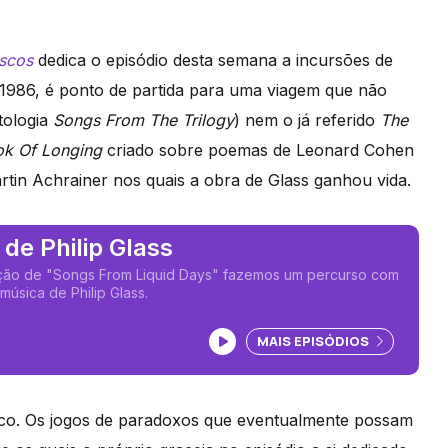
iscos
dedica o episódio desta semana a incursões de
e 1986, é ponto de partida para uma viagem que não
tologia
Songs From The Trilogy
) nem o já referido
The
k Of Longing
criado sobre poemas de Leonard Cohen
tin Achrainer nos quais a obra de Glass ganhou vida.
de Philip Glass
ção de "Songs From Liquid Days" fazemos um percurso com
úsica de Philip Glass.
Ouvir podcast
MAIS EPISÓDIOS
sico. Os jogos de paradoxos que eventualmente possam