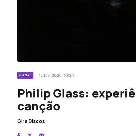
15 fev, 2026, 10:34
ANTENA 2
Philip Glass: exper
canção
Gira Discos