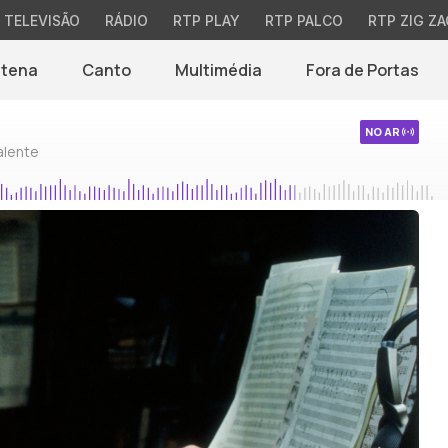
TELEVISÃO
RÁDIO
RTP PLAY
RTP PALCO
RTP ZIG ZA
ntena
Canto
Multimédia
Fora de Portas
NO AR
alente