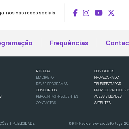
Aceder ao Face
Aceder ao I
Aceder 
Aced
ga-nos nas redes sociais
ogramação
Frequências
Contac
RTP PLAY
CONTACTOS
EM DIRETO
PROVEDORA DO
REVER PROGRAMAS
TELESPECTADOR
CONCURSOS
PROVEDORA DO OUVI
S
PERGUNTAS FREQUENTES
ACESSIBILIDADES
CONTACTOS
SATÉLITES
IÇÕES
PUBLICIDADE
© RTP, Rádio e Televisão de Portugal 2
|