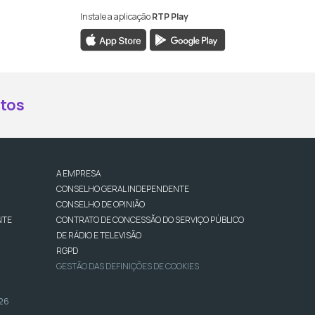
Instale a aplicação
RTP Play
book da RTP Antena 2
nstagram da RTP Antena 2
ao YouTube da RTP Antena 2
er ao X da RTP Antena 2
tos
A EMPRESA
CONSELHO GERAL INDEPENDENTE
CONSELHO DE OPINIÃO
NTE
CONTRATO DE CONCESSÃO DO SERVIÇO PÚBLICO
DE RÁDIO E TELEVISÃO
RGPD
GESTÃO DAS DEFINIÇÕES DE COOKIES
026