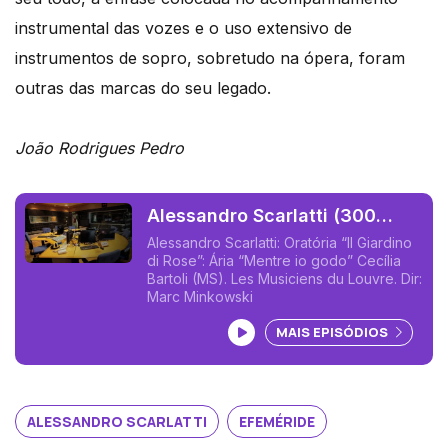
instrumental das vozes e o uso extensivo de
instrumentos de sopro, sobretudo na ópera, foram
outras das marcas do seu legado.
João Rodrigues Pedro
Alessandro Scarlatti (300
anos da morte)
Alessandro Scarlatti: Oratória “Il Giardino
di Rose”: Ária “Mentre io godo” Cecília
Bartoli (MS). Les Musiciens du Louvre. Dir:
Marc Minkowski
Ouvir podcast
MAIS EPISÓDIOS
ALESSANDRO SCARLATTI
EFEMÉRIDE