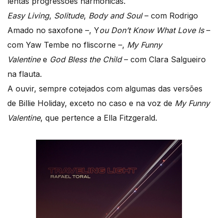
lentas progressões harmónicas.
Easy Living
,
Solitude
,
Body and Soul
– com Rodrigo
Amado no saxofone –, Y
ou Don’t Know What Love Is
–
com Yaw Tembe no fliscorne –,
My Funny
Valentine
e
God Bless the Child
– com Clara Salgueiro
na flauta.
A ouvir, sempre cotejados com algumas das versões
de Billie Holiday, exceto no caso e na voz de
My Funny
Valentine
,
que pertence a Ella Fitzgerald.