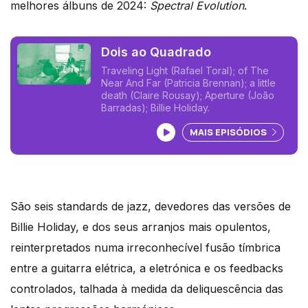
melhores álbuns de 2024:
Spectral Evolution
.
Dois ao Quadrado
Traveling Light (Rafael Toral); of The
Near And Far (Patricia Brennan); a little
death (Claire Rousay); Aperture (João
Barradas); Billie Holiday.
Ouvir podcast
MAIS EPISÓDIOS
São seis standards de jazz, devedores das versões de
Billie Holiday, e dos seus arranjos mais opulentos,
reinterpretados numa irreconhecível fusão tímbrica
entre a guitarra elétrica, a eletrónica e os feedbacks
controlados, talhada à medida da deliquescência das