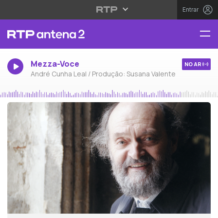
Entrar
Mezza-Voce
NO AR
André Cunha Leal / Produção: Susana Valente