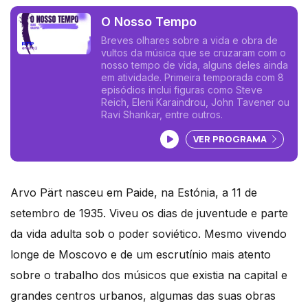
O Nosso Tempo
Breves olhares sobre a vida e obra de
vultos da música que se cruzaram com o
nosso tempo de vida, alguns deles ainda
em atividade. Primeira temporada com 8
episódios inclui figuras como Steve
Reich, Eleni Karaindrou, John Tavener ou
Ravi Shankar, entre outros.
Ouvir podcast
VER PROGRAMA
Arvo Pärt nasceu em Paide, na Estónia, a 11 de
setembro de 1935. Viveu os dias de juventude e parte
da vida adulta sob o poder soviético. Mesmo vivendo
longe de Moscovo e de um escrutínio mais atento
sobre o trabalho dos músicos que existia na capital e
grandes centros urbanos, algumas das suas obras