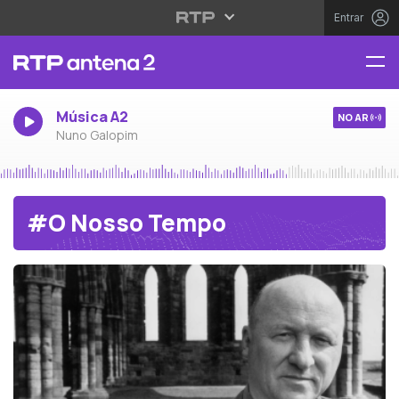
Entrar
Música A2
NO AR
Nuno Galopim
#O Nosso Tempo