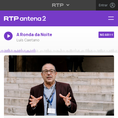
Entrar
A Ronda da Noite
NO AR
Luís Caetano