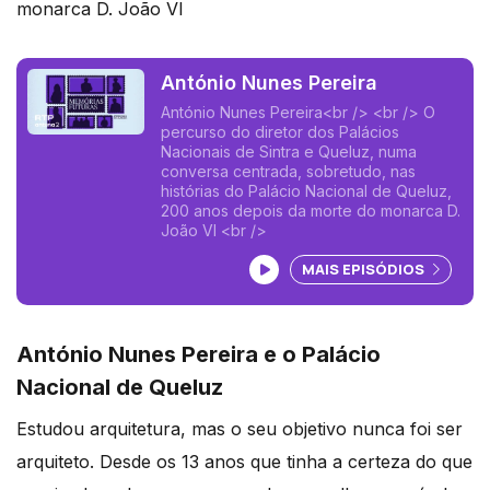
monarca D. João VI
António Nunes Pereira
António Nunes Pereira<br /> <br /> O
percurso do diretor dos Palácios
Nacionais de Sintra e Queluz, numa
conversa centrada, sobretudo, nas
histórias do Palácio Nacional de Queluz,
200 anos depois da morte do monarca D.
João VI <br />
Ouvir podcast
MAIS EPISÓDIOS
António Nunes Pereira e o Palácio
Nacional de Queluz
Estudou arquitetura, mas o seu objetivo nunca foi ser
arquiteto. Desde os 13 anos que tinha a certeza do que