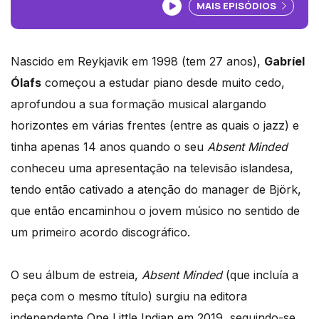
Ouvir podcast
MAIS EPISÓDIOS
Nascido em Reykjavik em 1998 (tem 27 anos),
Gabríel
Ólafs
começou a estudar piano desde muito cedo,
aprofundou a sua formação musical alargando
horizontes em várias frentes (entre as quais o jazz) e
tinha apenas 14 anos quando o seu
Absent Minded
conheceu uma apresentação na televisão islandesa,
tendo então cativado a atenção do manager de Björk,
que então encaminhou o jovem músico no sentido de
um primeiro acordo discográfico.
O seu álbum de estreia,
Absent Minded
(que incluía a
peça com o mesmo título) surgiu na editora
independente One Little Indian em 2019, seguindo-se