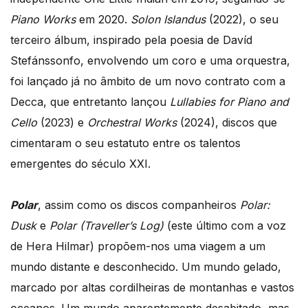
Piano Works
em 2020.
Solon Islandus
(2022), o seu
terceiro álbum, inspirado pela poesia de Davíd
Stefánssonfo, envolvendo um coro e uma orquestra,
foi lançado já no âmbito de um novo contrato com a
Decca, que entretanto lançou
Lullabies for Piano and
Cello
(2023) e
Orchestral Works
(2024), discos que
cimentaram o seu estatuto entre os talentos
emergentes do século XXI.
Polar
, assim como os discos companheiros
Polar:
Dusk
e
Polar (Traveller’s Log)
(este último com a voz
de Hera Hilmar) propõem-nos uma viagem a um
mundo distante e desconhecido. Um mundo gelado,
marcado por altas cordilheiras de montanhas e vastos
oceanos. Um mundo aparentemente desabitado, mas