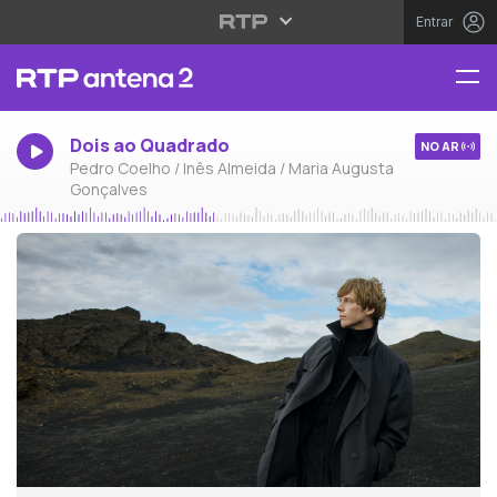
Entrar
Dois ao Quadrado
NO AR
Pedro Coelho / Inês Almeida / Maria Augusta
Gonçalves