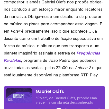
compositor islandês
Gabríel Ólafs
nos propõe obriga-
nos contudo a um esforço maior enquanto recetores
da narrativa. Obriga-nos a um desafio: o de procurar
na música as pistas para acompanhar essa viagem. E
em
Polar
é precisamente isso o que acontece… Já
descrito como um trabalho de ficção especulativa em
forma de música, o álbum que nos transporta a um
planeta imaginário assinala a estreia de
Frequências
Paralelas
, programa de João Pedro que podemos
ouvir todas as sextas, pelas 22h00 na
Antena 2
e que
está igualmente disponível na plataforma RTP Play.
Gabriel Oláfs
"Polar", de Gabriel Oláfs, propõe uma
viagem a um planeta desconhecido