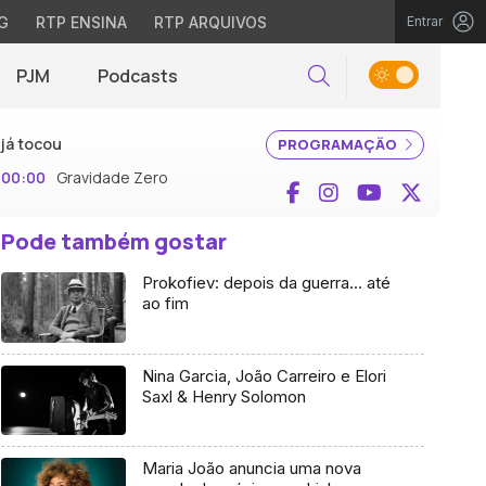
G
RTP ENSINA
RTP ARQUIVOS
Entrar
PJM
Podcasts
Pesquisar
já tocou
PROGRAMAÇÃO
00:00
Gravidade Zero
Facebook
Instagram
YouTube
X (Twi
Pode também gostar
Prokofiev: depois da guerra… até
ao fim
Nina Garcia, João Carreiro e Elori
Saxl & Henry Solomon
Maria João anuncia uma nova