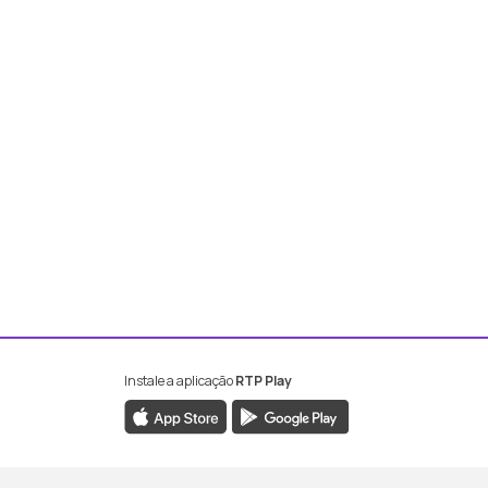
Instale a aplicação
RTP Play
book da RTP Antena 2
nstagram da RTP Antena 2
ao YouTube da RTP Antena 2
er ao X da RTP Antena 2