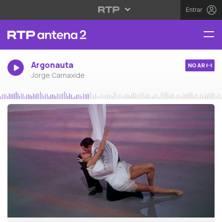
Entrar
Argonauta
NO AR
Jorge Carnaxide