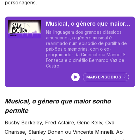
personagens.
Musical, o género que maior
sonho permite
Na linguagem dos grandes clássicos
americanos, o género musical é
reanimado num episódio de partilha de
paixões e memórias, com o ex-
programador da Cinemateca Manuel S.
Fonseca e o cinéfilo Bernardo Vaz de
Castro.
Ouvir podcast
MAIS EPISÓDIOS
Musical, o género que maior sonho
permite
Busby Berkeley, Fred Astaire, Gene Kelly, Cyd
Charisse, Stanley Donen ou Vincente Minnelli. Ao