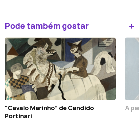
+
Pode também gostar
“Cavalo Marinho” de Candido
A pe
Portinari