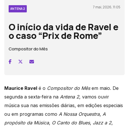
7 mai, 2026, 11:05
ANTENA 2
O início da vida de Ravel e
o caso “Prix de Rome”
Compositor do Mês
Maurice Ravel
é o
Compositor do Mês
em maio. De
segunda a sexta-feira na
Antena 2
, vamos ouvir
música sua nas emissões diárias, em edições especiais
ou em programas como
A Nossa Orquestra
,
A
propósito da Música
,
O Canto do Blues
,
Jazz a 2
,