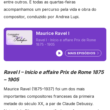
entre outros. E todas as quartas-feiras
acompanhamos um percurso pela vida e obra do
compositor, conduzido por Andrea Lupi.
Maurice Ravel I
Ravel I - Início e affaire Prix de Rome
1875 - 1905
Ouvir podcast
MAIS EPISÓDIOS
Ravel I – Início e affaire Prix de Rome 1875
– 1905
Maurice Ravel (1875–1937) foi um dos mais
importantes compositores franceses da primeira
metade do século XX, a par de Claude Debussy.