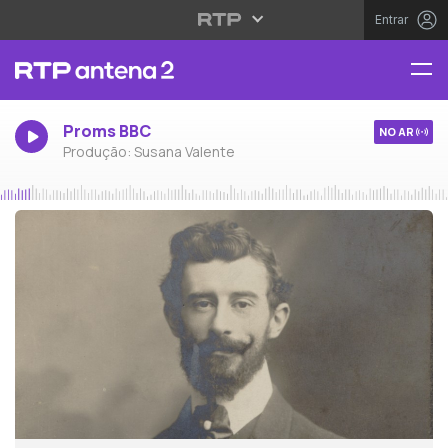
Entrar
Proms BBC
NO AR
Produção: Susana Valente