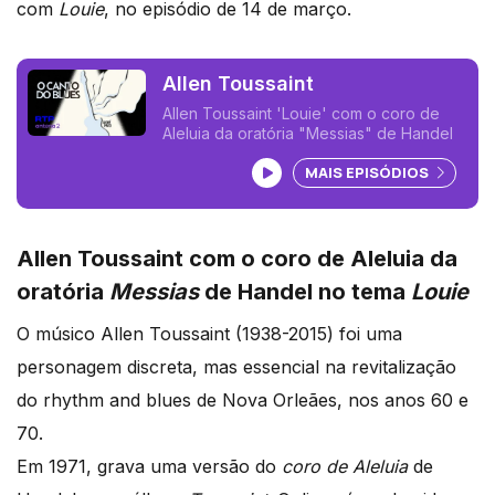
com
Louie
,
no episódio de 14 de março.
Allen Toussaint
Allen Toussaint 'Louie' com o coro de
Aleluia da oratória "Messias" de Handel
Ouvir podcast
MAIS EPISÓDIOS
Allen Toussaint com o coro de Aleluia da
oratória
Messias
de Handel no tema
Louie
O músico Allen Toussaint (1938-2015) foi uma
personagem discreta, mas essencial na revitalização
do rhythm and blues de Nova Orleães, nos anos 60 e
70.
Em 1971, grava uma versão do
coro de Aleluia
de