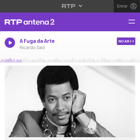
Entrar
A Fuga da Arte
NO AR
Ricardo Saló