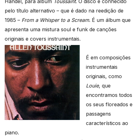
Handel, para álbum
Toussaint
. O disco é conhecido
pelo título alternativo – que é dado na reedição de
1985 –
From a Whisper to a Scream
. É um álbum que
apresenta uma mistura soul e funk de canções
originais e covers instrumentais.
É em composições
instrumentais
originais, como
Louie
, que
encontramos todos
os seus floreados e
passagens
característicos ao
piano.