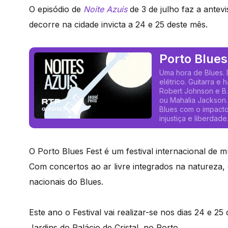
O episódio de
Noite Azuis
de 3 de julho faz a antev
decorre na cidade invicta a 24 e 25 deste mês.
Porto Blues
Uma hora de Blues. 
elétrico. Guitarra e
Robert Johnson e B.
ou Mahalia Jackson.
Blues com o impacto 
injustiça e liberdade
O Porto Blues Fest é um festival internacional de 
Com concertos ao ar livre integrados na natureza, 
nacionais do Blues.
Este ano o Festival vai realizar-se nos dias 24 e 2
Jardins do Palácio de Cristal, no Porto.