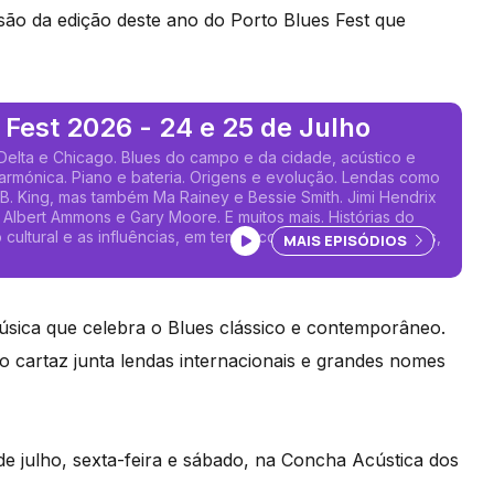
isão da edição deste ano do Porto Blues Fest que
 Fest 2026 - 24 e 25 de Julho
Delta e Chicago. Blues do campo e da cidade, acústico e
 harmónica. Piano e bateria. Origens e evolução. Lendas como
B. King, mas também Ma Rainey e Bessie Smith. Jimi Hendrix
 Albert Ammons e Gary Moore. E muitos mais. Histórias do
cultural e as influências, em temas como amor, dificuldades,
Ouvir podcast
MAIS EPISÓDIOS
.
música que celebra o Blues clássico e contemporâneo.
o cartaz junta lendas internacionais e grandes nomes
5 de julho, sexta-feira e sábado, na Concha Acústica dos