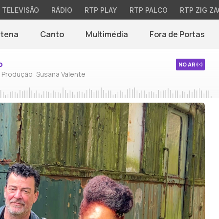
TELEVISÃO
RÁDIO
RTP PLAY
RTP PALCO
RTP ZIG ZA
ntena
Canto
Multimédia
Fora de Portas
o
NO AR
/ Produção: Susana Valente