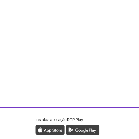
Instale a aplicação
RTP Play
book da RTP Antena 2
nstagram da RTP Antena 2
ao YouTube da RTP Antena 2
er ao X da RTP Antena 2