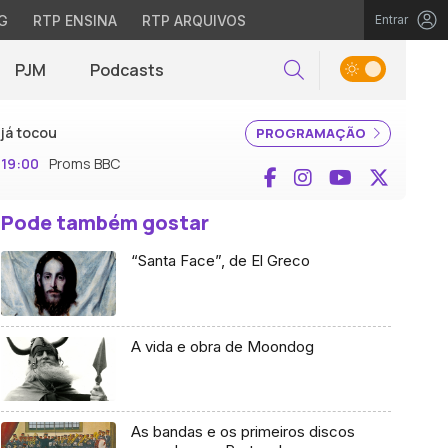
G
RTP ENSINA
RTP ARQUIVOS
Entrar
PJM
Podcasts
Pesquisar
já tocou
PROGRAMAÇÃO
19:00
Proms BBC
Facebook
Instagram
YouTube
X (Twi
Pode também gostar
“Santa Face”, de El Greco
A vida e obra de Moondog
As bandas e os primeiros discos