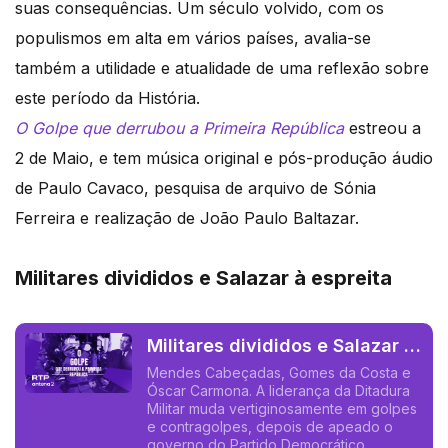
suas consequências. Um século volvido, com os
populismos em alta em vários países, avalia-se
também a utilidade e atualidade de uma reflexão sobre
este período da História.
O Golpe que derrubou a Primeira República
estreou a
2 de Maio, e tem música original e pós-produção áudio
de Paulo Cavaco, pesquisa de arquivo de Sónia
Ferreira e realização de João Paulo Baltazar.
Militares divididos e Salazar à espreita
Militares divididos e Salazar è
espreita
Mendes Cabeçadas, Gomes da Costa e
Óscar Carmona. A liderança da Ditadura
Militar muda vertiginosamente em golpes
e contragolpes, depois de apeado o
governo do Partido Democrático.