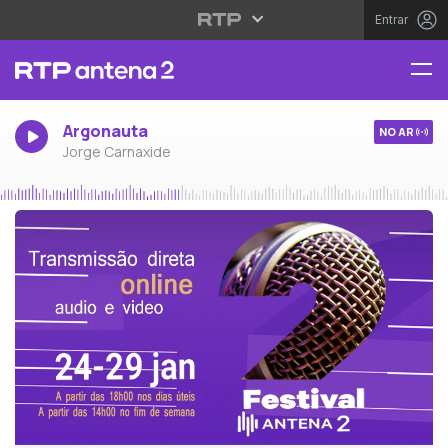
Entrar
Argonauta
NO AR
Jorge Carnaxide