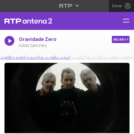
Entrar
Gravidade Zero
NO AR
Isilda Sanches