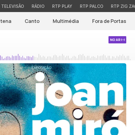
TELEVISÃO
RÁDIO
RTP PLAY
RTP PALCO
RTP ZIG ZA
ntena
Canto
Multimédia
Fora de Portas
NO AR