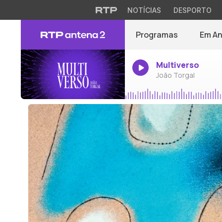
NOTÍCIAS
DESPORTO
Programas
Em A
Multiverso
João Torgal