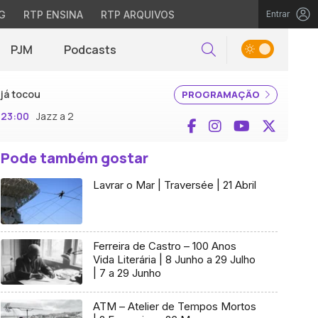
G
RTP ENSINA
RTP ARQUIVOS
Entrar
PJM
Podcasts
Pesquisar
já tocou
PROGRAMAÇÃO
23:00
Jazz a 2
Facebook
Instagram
YouTube
X (Twi
Pode também gostar
Lavrar o Mar | Traversée | 21 Abril
Ferreira de Castro – 100 Anos
Vida Literária | 8 Junho a 29 Julho
| 7 a 29 Junho
ATM – Atelier de Tempos Mortos