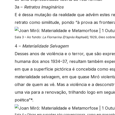
3a –
Retratos Imaginários
E é dessa mutação da realidade que advêm estes re
retrato como similitude, pondo “à prova as frontei
Sala 3 – Ao fundo:
La Flornarina (D’après Raphaël)
, 1929, óleo sobre
4 –
Materialidade Selvagem
Desses anos de violência e o terror, que são expr
humana dos anos 1934–37, resultam também experi
em que a superfície pictórica é concebida como e
materialidade selvagem, em que quase Miró violent
olhar de quem as vê. Mas a violência e a desconst
uma via para a renovação, trilhando logo em segui
poética”*.
Sala 4 – Obras em suportes não convencionais, como em masonite