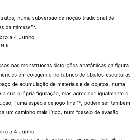
tratos, numa subversão da noção tradicional de
ras da mimese”*.
 tela
essos nas monstruosas distorções anatómicas da figura
ências em colagem e no fabrico de objetos-esculturas
spaço de acumulação de materiais e de objetos, numa
a a sua própria figuração, mas agredindo igualmente o
rução, “uma espécie de jogo final”*, podem ser também
da um caminho mais lírico, num “desejo de evasão
 (aglomerado de fibras de madeira) e usando meios não habituais