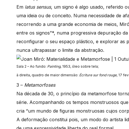
Em
latus sensus
, um signo é algo usado, referido o
uma ideia ou de conceito. Numa necessidade de af
recorrendo a uma grande economia de meios, Miró 
entre os signos”*, numa progressiva depuração d
reconfigurar o seu espaço plástico, e explorar as p
nunca ultrapassar o limite da abstração.
Sala 2 – Ao fundo:
Painting
, 1953, óleo sobre tela;
à direita, quadro de maior dimensão:
Écriture sur fond rouge,
17 fev
3 –
Metamorfoses
Na década de 30, o princípio da metamorfose torn
série. Acompanhando os tempos monstruosos que se 
cria “um mundo de figuras monstruosas cujos cor
A deformação constitui pois, um modo do artista lid
de uma expressividade liberta do real formal.