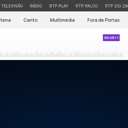
TELEVISÃO
RÁDIO
RTP PLAY
RTP PALCO
RTP ZIG ZA
ntena
Canto
Multimédia
Fora de Portas
NO AR