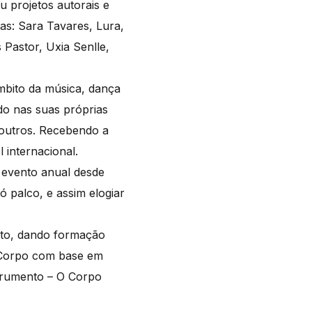
u projetos autorais e
as: Sara Tavares, Lura,
 Pastor, Uxia Senlle,
âmbito da música, dança
do nas suas próprias
 outros. Recebendo a
internacional.
 evento anual desde
ó palco, e assim elogiar
nto, dando formação
o Corpo com base em
strumento – O Corpo