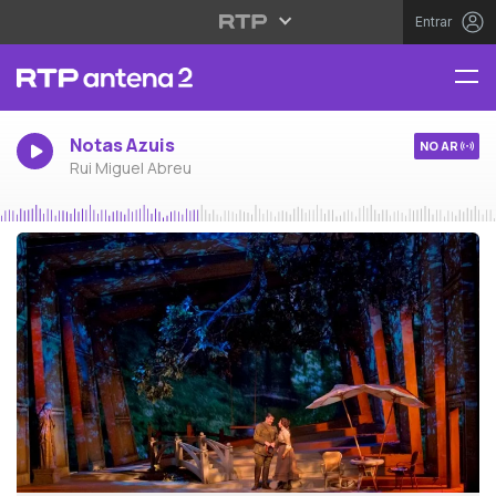
Entrar
Notas Azuis
NO AR
Rui Miguel Abreu