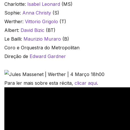
Charlotte:
Isabel Leonard
(MS)
Sophie:
Anna Christy
(S)
Werther:
Vittorio Grigolo
(T)
Albert:
David Bizic
(BT)
Le Bailli:
Maurizio Muraro
(B)
Coro e Orquestra do Metropolitan
Direção de
Edward Gardner
Para ler mais sobre esta récita,
clicar aqui
.