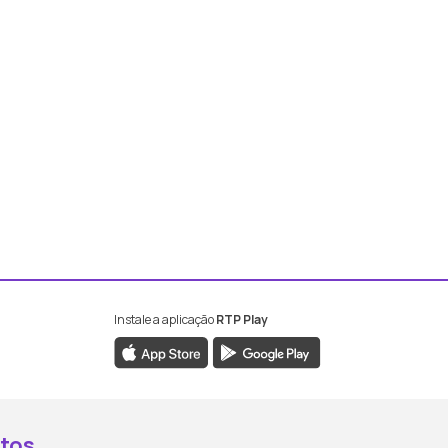
Instale a aplicação
RTP Play
book da RTP Antena 2
nstagram da RTP Antena 2
ao YouTube da RTP Antena 2
er ao X da RTP Antena 2
tos