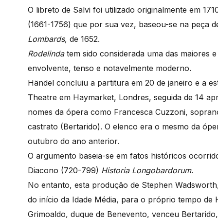
O libreto de Salvi foi utilizado originalmente em 
(1661-1756) que por sua vez, baseou-se na peça d
Lombards
, de 1652.
Rodelinda
tem sido considerada uma das maiores 
envolvente, tenso e notavelmente moderno.
Händel concluiu a partitura em 20 de janeiro e a es
Theatre em Haymarket, Londres, seguida de 14 apr
nomes da ópera como Francesca Cuzzoni, soprano 
castrato (Bertarido). O elenco era o mesmo da óp
outubro do ano anterior.
O argumento baseia-se em fatos históricos ocorrid
Diacono (720-799)
Historia Longobardorum
.
No entanto, esta produção de Stephen Wadsworth, 
do início da Idade Média, para o próprio tempo de 
Grimoaldo, duque de Benevento, venceu Bertarido,