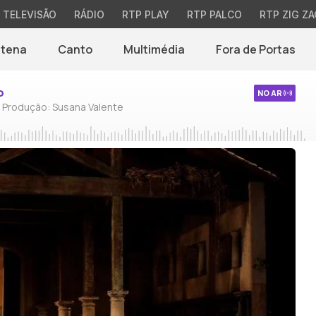
TELEVISÃO
RÁDIO
RTP PLAY
RTP PALCO
RTP ZIG ZA
ntena
Canto
Multimédia
Fora de Portas
o
NO AR
/ Produção: Susana Valente