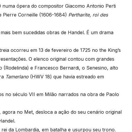
1710 numa ópera do compositor Giacomo Antonio Perti
e Pierre Corneille (1606-1684)
Pertharite, roi des
e mais bem sucedidas obras de Handel. É um drama
treia ocorreu em 13 de fevereiro de 1725 no the King’s
esentações. O elenco original contou com grandes
(Rodelinda) e Francesco Bernardi, o Senesino, alto
era
Tamerlano
(HWV 18) que havia estreado em
os no século VII em Milão narrados na obra de Paolo
agora no Met, desloca a ação do seu cenário original
Handel.
 rei da Lombardia, em batalha e usurpou seu trono.