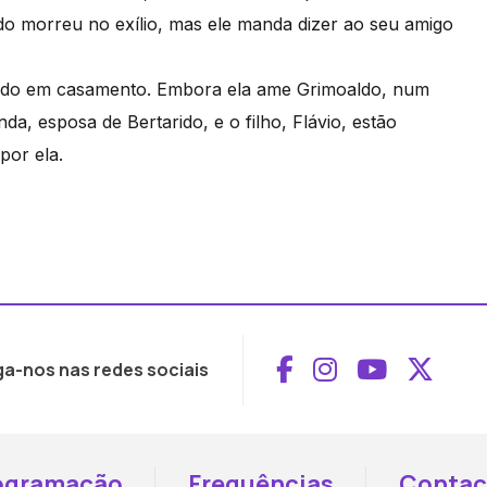
ido morreu no exílio, mas ele manda dizer ao seu amigo
oaldo em casamento. Embora ela ame Grimoaldo, num
a, esposa de Bertarido, e o filho, Flávio, estão
por ela.
Aceder ao Face
Aceder ao I
Aceder 
Aced
ga-nos nas redes sociais
ogramação
Frequências
Contac