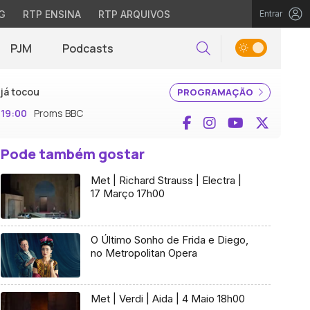
G
RTP ENSINA
RTP ARQUIVOS
Entrar
PJM
Podcasts
Pesquisar
já tocou
PROGRAMAÇÃO
19:00
Proms BBC
Facebook
Instagram
YouTube
X (Twi
Pode também gostar
Met | Richard Strauss | Electra |
17 Março 17h00
O Último Sonho de Frida e Diego,
no Metropolitan Opera
Met | Verdi | Aida | 4 Maio 18h00