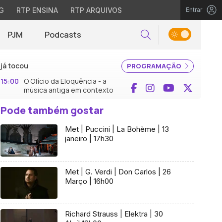
G
RTP ENSINA
RTP ARQUIVOS
Entrar
PJM
Podcasts
Pesquisar
já tocou
PROGRAMAÇÃO
15:00
O Ofício da Eloquência - a
Facebook
Instagram
YouTube
X (Twi
música antiga em contexto
Pode também gostar
Met | Puccini | La Bohème | 13
janeiro | 17h30
Met | G. Verdi | Don Carlos | 26
Março | 16h00
Richard Strauss | Elektra | 30