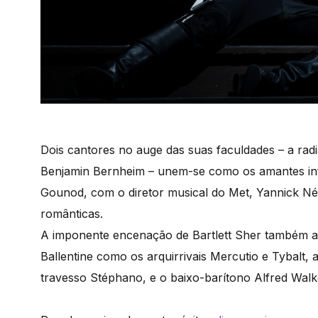
Dois cantores no auge das suas faculdades – a rad
Benjamin Bernheim – unem-se como os amantes inf
Gounod, com o diretor musical do Met, Yannick Néze
românticas.
A imponente encenação de Bartlett Sher também ap
Ballentine como os arquirrivais Mercutio e Tyba
travesso Stéphano, e o baixo-barítono Alfred Wal