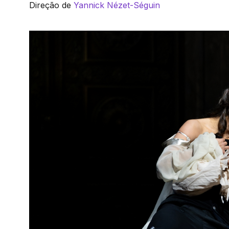
Direção de
Yannick Nézet-Séguin