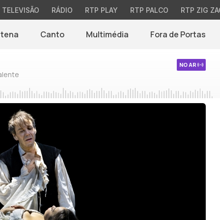
TELEVISÃO
RÁDIO
RTP PLAY
RTP PALCO
RTP ZIG ZA
ntena
Canto
Multimédia
Fora de Portas
NO AR
alente