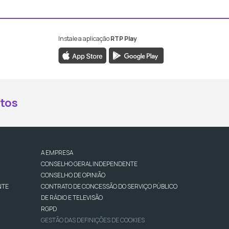
Instale a aplicação
RTP Play
book da RTP Antena 2
nstagram da RTP Antena 2
ao YouTube da RTP Antena 2
er ao X da RTP Antena 2
tos
A EMPRESA
CONSELHO GERAL INDEPENDENTE
CONSELHO DE OPINIÃO
NTE
CONTRATO DE CONCESSÃO DO SERVIÇO PÚBLICO
DE RÁDIO E TELEVISÃO
RGPD
GESTÃO DAS DEFINIÇÕES DE COOKIES