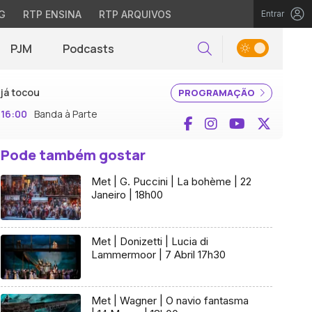
G
RTP ENSINA
RTP ARQUIVOS
Entrar
PJM
Podcasts
Pesquisar
já tocou
PROGRAMAÇÃO
16:00
Banda à Parte
Facebook
Instagram
YouTube
X (Twi
Pode também gostar
Met | G. Puccini | La bohème | 22
Janeiro | 18h00
Met | Donizetti | Lucia di
Lammermoor | 7 Abril 17h30
Met | Wagner | O navio fantasma