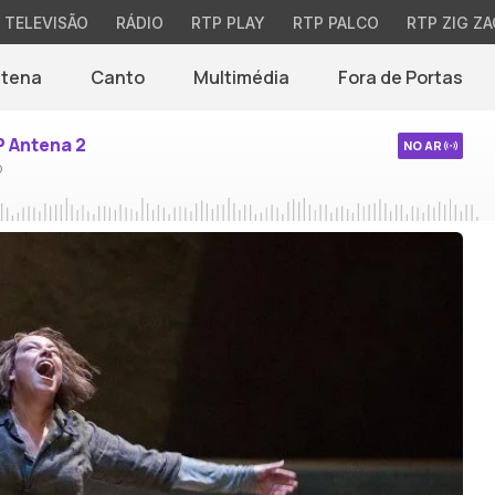
TELEVISÃO
RÁDIO
RTP PLAY
RTP PALCO
RTP ZIG ZA
ntena
Canto
Multimédia
Fora de Portas
P Antena 2
NO AR
o