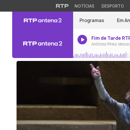
NOTÍCIAS
DESPORTO
Programas
Em A
Fim de Tarde RT
António Pires Velos