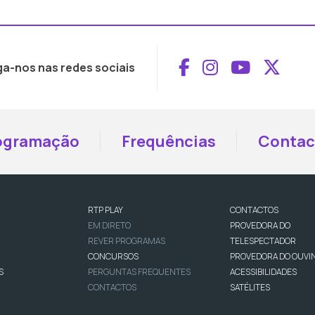
Aceder ao Face
Aceder ao I
Aceder 
Aced
ga-nos nas redes sociais
ogramação
Frequências
Contac
RTP PLAY
CONTACTOS
EM DIRETO
PROVEDORA DO
REVER PROGRAMAS
TELESPECTADOR
CONCURSOS
PROVEDORA DO OUVI
S
PERGUNTAS FREQUENTES
ACESSIBILIDADES
CONTACTOS
SATÉLITES