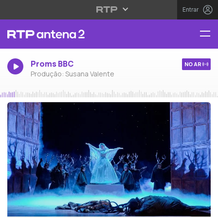
Entrar
Proms BBC
NO AR
Produção: Susana Valente