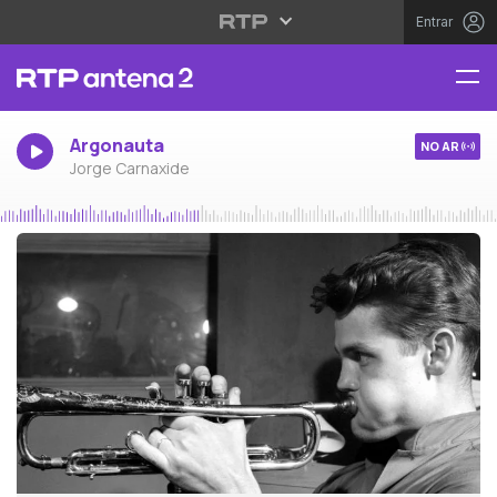
Entrar
Argonauta
NO AR
Jorge Carnaxide