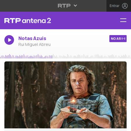
Entrar
Notas Azuis
NO AR
Rui Miguel Abreu