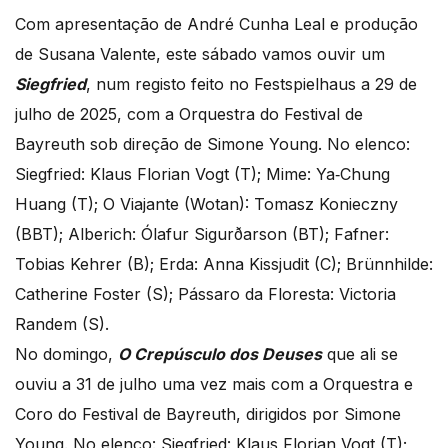
Com apresentação de André Cunha Leal e produção
de Susana Valente, este sábado vamos ouvir um
Siegfried
, num registo feito no Festspielhaus a 29 de
julho de 2025, com a Orquestra do Festival de
Bayreuth sob direção de Simone Young. No elenco:
Siegfried: Klaus Florian Vogt (T); Mime: Ya‑Chung
Huang (T); O Viajante (Wotan): Tomasz Konieczny
(BBT); Alberich: Ólafur Sigurðarson (BT); Fafner:
Tobias Kehrer (B); Erda: Anna Kissjudit (C); Brünnhilde:
Catherine Foster (S); Pássaro da Floresta: Victoria
Randem (S).
No domingo,
O Crepúsculo dos Deuses
que ali se
ouviu a 31 de julho uma vez mais com a Orquestra e
Coro do Festival de Bayreuth, dirigidos por Simone
Young. No elenco: Siegfried: Klaus Florian Vogt (T);