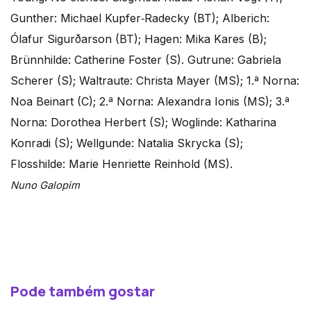
Gunther: Michael Kupfer‑Radecky (BT); Alberich:
Ólafur Sigurðarson (BT); Hagen: Mika Kares (B);
Brünnhilde: Catherine Foster (S). Gutrune: Gabriela
Scherer (S); Waltraute: Christa Mayer (MS); 1.ª Norna:
Noa Beinart (C); 2.ª Norna: Alexandra Ionis (MS); 3.ª
Norna: Dorothea Herbert (S); Woglinde: Katharina
Konradi (S); Wellgunde: Natalia Skrycka (S);
Flosshilde: Marie Henriette Reinhold (MS).
Nuno Galopim
Pode também gostar