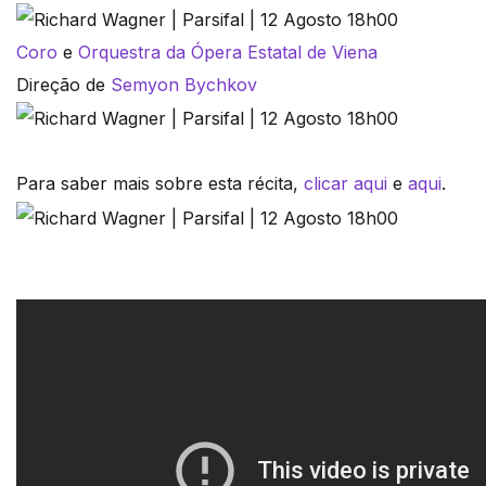
Coro
e
Orquestra da Ópera Estatal de Viena
Direção de
Semyon Bychkov
Para saber mais sobre esta récita,
clicar aqui
e
aqui
.