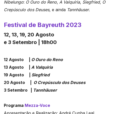
Nibelungo
:
O Ouro do Reno
,
A Valquíria
,
Siegfried
,
O
Crepúsculo dos Deuses
, e ainda
Tannhäuser
.
Festival de Bayreuth 2023
12, 13, 19, 20 Agosto
e 3 Setembro | 18h00
12 Agosto |
O Ouro do Reno
13 Agosto |
A Valquíria
19 Agosto |
Siegfried
20 Agosto |
O Crepúsculo dos Deuses
3 Setembro |
Tannhäuser
Programa
Mezza-Voce
Apresentação e Realização: André Cunha Leal