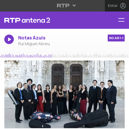
Entrar
Notas Azuis
NO AR
Rui Miguel Abreu