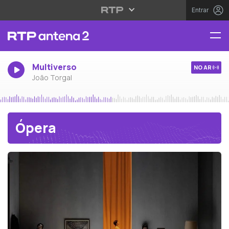
Entrar
Multiverso
NO AR
João Torgal
Ópera