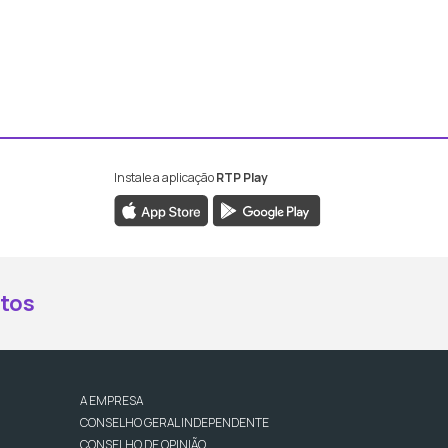
Instale a aplicação
RTP Play
book da RTP Antena 2
nstagram da RTP Antena 2
ao YouTube da RTP Antena 2
er ao X da RTP Antena 2
tos
A EMPRESA
CONSELHO GERAL INDEPENDENTE
CONSELHO DE OPINIÃO