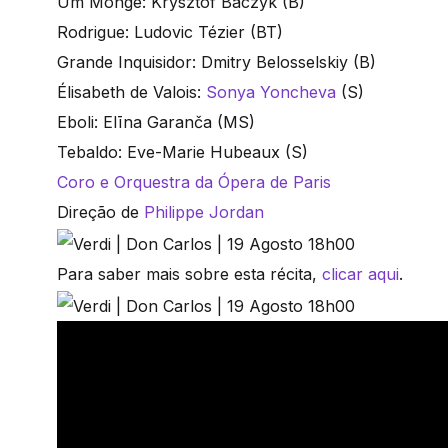
Um Monge: Krysztof Baczyk (B)
Rodrigue: Ludovic Tézier (BT)
Grande Inquisidor: Dmitry Belosselskiy (B)
Élisabeth de Valois:
Sonya Yoncheva
(S)
Eboli: Elīna Garanča (MS)
Tebaldo: Eve-Marie Hubeaux (S)
Coro e Orquestra da Ópera de Paris
Direção de
Philippe Jordan
Para saber mais sobre esta récita,
clicar aqui
.