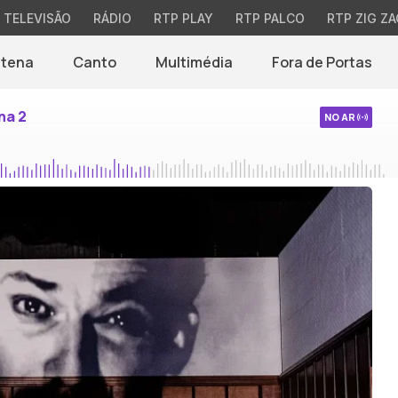
TELEVISÃO
RÁDIO
RTP PLAY
RTP PALCO
RTP ZIG ZA
ntena
Canto
Multimédia
Fora de Portas
na 2
NO AR