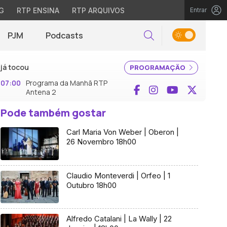
G
RTP ENSINA
RTP ARQUIVOS
Entrar
PJM
Podcasts
Pesquisar
já tocou
PROGRAMAÇÃO
07:00
Programa da Manhã RTP
Facebook
Instagram
YouTube
X (Twi
Antena 2
Pode também gostar
Carl Maria Von Weber | Oberon |
26 Novembro 18h00
Claudio Monteverdi | Orfeo | 1
Outubro 18h00
Alfredo Catalani | La Wally | 22