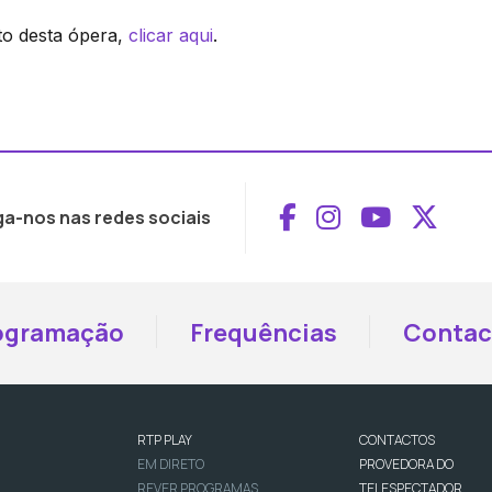
to desta ópera,
clicar aqui
.
Aceder ao Face
Aceder ao I
Aceder 
Aced
ga-nos nas redes sociais
ogramação
Frequências
Contac
RTP PLAY
CONTACTOS
EM DIRETO
PROVEDORA DO
REVER PROGRAMAS
TELESPECTADOR