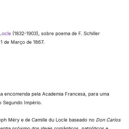
Locle
(1832-1903), sobre poema de F. Schiller
 11 de Março de 1867.
uma encomenda pela Academia Francesa, para uma
o Segundo Império.
eph Méry e de Camille du Locle baseado no
Don Carlos
entia próximo dos ideais românticos, patrióticos e