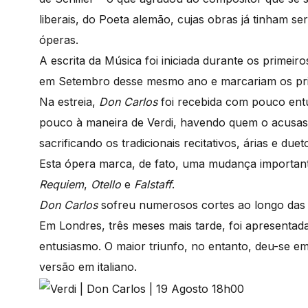
liberais, do Poeta alemão, cujas obras já tinham s
óperas.
A escrita da Música foi iniciada durante os primeir
em Setembro desse mesmo ano e marcariam os prim
Na estreia,
Don Carlos
foi recebida com pouco entu
pouco à maneira de Verdi, havendo quem o acusasse
sacrificando os tradicionais recitativos, árias e du
Esta ópera marca, de fato, uma mudança important
Requiem
,
Otello
e
Falstaff
.
Don Carlos
sofreu numerosos cortes ao longo das r
Em Londres, três meses mais tarde, foi apresentad
entusiasmo. O maior triunfo, no entanto, deu-se 
versão em italiano.