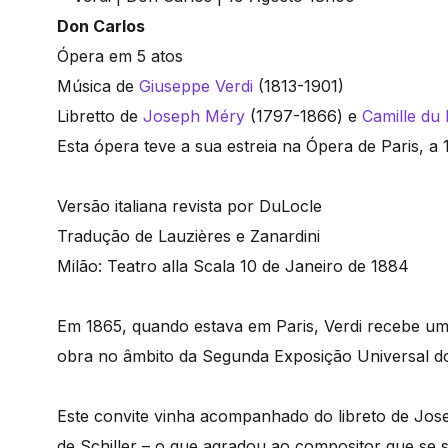
Don Carlos
Ópera em 5 atos
Música de
Giuseppe Verdi
(1813-1901)
Libretto de
Joseph Méry
(1797-1866) e
Camille du 
Esta ópera teve a sua estreia na Ópera de Paris, a
Versão italiana revista por DuLocle
Tradução de Lauzières e Zanardini
Milão: Teatro alla Scala 10 de Janeiro de 1884
Em 1865, quando estava em Paris, Verdi recebe 
obra no âmbito da Segunda Exposição Universal d
Este convite vinha acompanhado do libreto de Jos
de Schiller – o que agradou ao compositor que se s