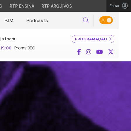
G
RTP ENSINA
RTP ARQUIVOS
Entrar
PJM
Podcasts
Pesquisar
já tocou
PROGRAMAÇÃO
19:00
Proms BBC
Facebook
Instagram
YouTube
X (Twi