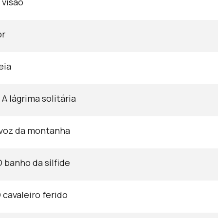
 visão
or
eia
A lágrima solitária
 voz da montanha
 banho da sílfide
 cavaleiro ferido