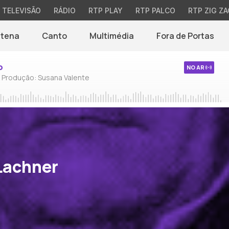
TELEVISÃO
RÁDIO
RTP PLAY
RTP PALCO
RTP ZIG ZA
ntena
Canto
Multimédia
Fora de Portas
o
NO AR
/ Produção: Susana Valente
Lachner