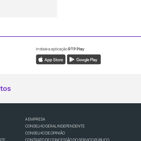
Instale a aplicação
RTP Play
book da RTP Antena 2
nstagram da RTP Antena 2
ao YouTube da RTP Antena 2
er ao X da RTP Antena 2
tos
A EMPRESA
CONSELHO GERAL INDEPENDENTE
CONSELHO DE OPINIÃO
NTE
CONTRATO DE CONCESSÃO DO SERVIÇO PÚBLICO