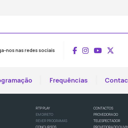
Aceder ao Face
Aceder ao I
Aceder 
Aced
ga-nos nas redes sociais
ogramação
Frequências
Contac
RTP PLAY
CONTACTOS
EM DIRETO
PROVEDORA DO
REVER PROGRAMAS
TELESPECTADOR
CONCURSOS
PROVEDORA DO OUVI