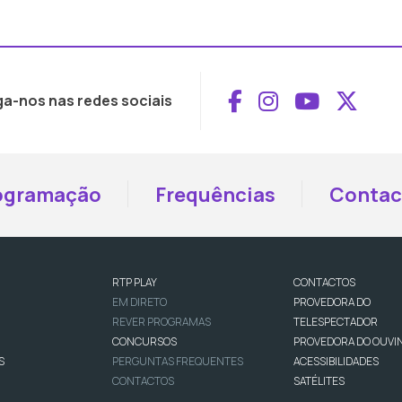
Aceder ao Face
Aceder ao I
Aceder 
Aced
ga-nos nas redes sociais
ogramação
Frequências
Contac
RTP PLAY
CONTACTOS
EM DIRETO
PROVEDORA DO
REVER PROGRAMAS
TELESPECTADOR
CONCURSOS
PROVEDORA DO OUVI
S
PERGUNTAS FREQUENTES
ACESSIBILIDADES
CONTACTOS
SATÉLITES