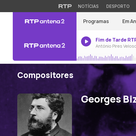
NOTÍCIAS
DESPORTO
Programas
Em A
Fim de Tarde RT
António Pires Velos
Compositores
Georges Bi