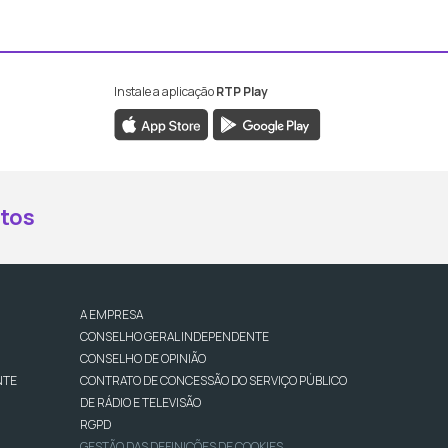
Instale a aplicação
RTP Play
book da RTP Antena 2
nstagram da RTP Antena 2
ao YouTube da RTP Antena 2
er ao X da RTP Antena 2
tos
A EMPRESA
CONSELHO GERAL INDEPENDENTE
CONSELHO DE OPINIÃO
NTE
CONTRATO DE CONCESSÃO DO SERVIÇO PÚBLICO
DE RÁDIO E TELEVISÃO
RGPD
GESTÃO DAS DEFINIÇÕES DE COOKIES