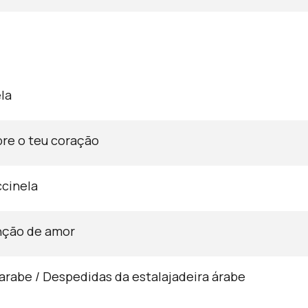
la
bre o teu coração
ccinela
nção de amor
 arabe / Despedidas da estalajadeira árabe