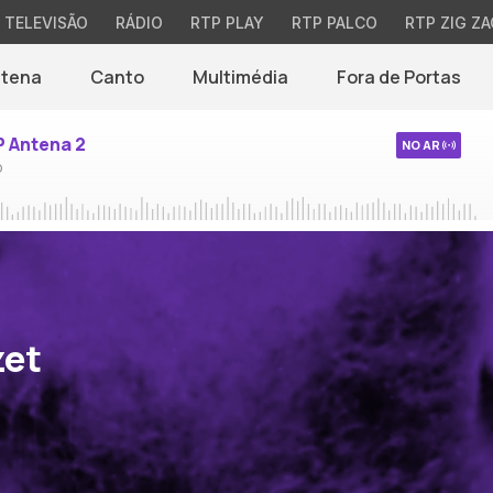
TELEVISÃO
RÁDIO
RTP PLAY
RTP PALCO
RTP ZIG ZA
ntena
Canto
Multimédia
Fora de Portas
P Antena 2
NO AR
o
zet