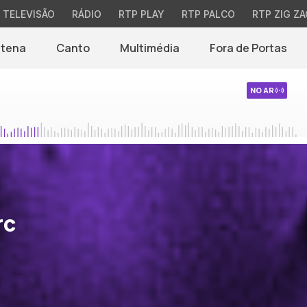
TELEVISÃO
RÁDIO
RTP PLAY
RTP PALCO
RTP ZIG ZA
ntena
Canto
Multimédia
Fora de Portas
NO AR
rc