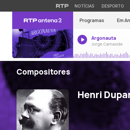
NOTÍCIAS
DESPORTO
Programas
Em A
Argonauta
Jorge Carnaxide
Compositores
Henri Dupa