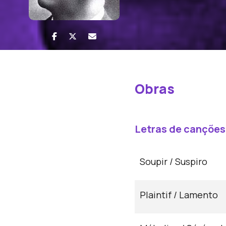
Obras
Letras de canções
Soupir / Suspiro
Plaintif / Lamento