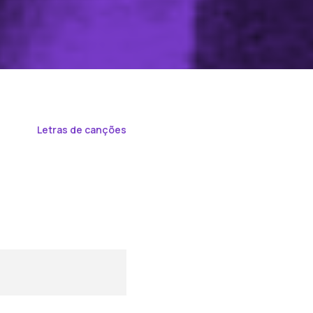
Letras de canções