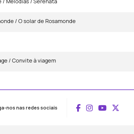
 / Melodias / Serenata
onde / O solar de Rosamonde
age / Convite à viagem
Aceder ao Face
Aceder ao I
Aceder 
Aced
ga-nos nas redes sociais