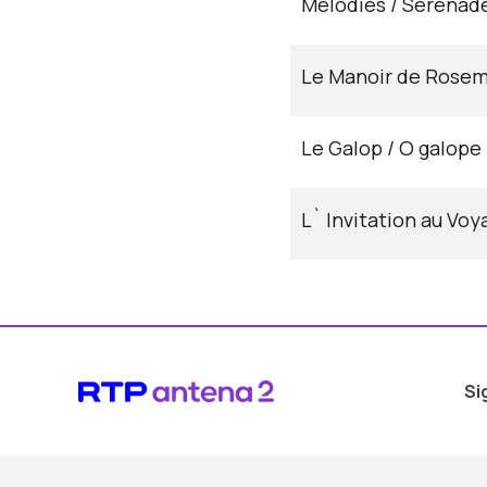
Mélodies / Sérénade
Le Manoir de Rosem
Le Galop / O galope
L` Invitation au Voy
Si