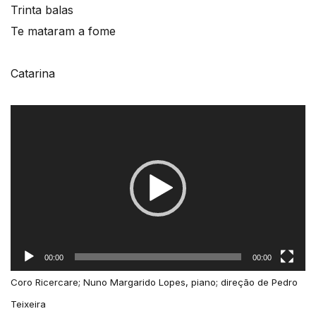
Trinta balas
Te mataram a fome
Catarina
Reprodutor
de
vídeo
00:00
00:00
Coro Ricercare; Nuno Margarido Lopes, piano; direção de Pedro
Teixeira