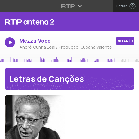
Entrar
Mezza-Voce
NO AR
André Cunha Leal / Produção: Susana Valente
Letras de Canções